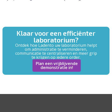
Klaar voor een efficiënter
laboratorium?
Ontdek hoe Ladento uw laboratorium helpt
om administratie te verminderen,
communicatie te centraliseren en meer grip
te krijgen op iedere order.
Plan een vrijblijvende
demonstratie in!