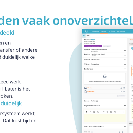
en vaak onoverzichtel
edeeld
en en
ransfer of andere
d duidelijk welke
teed werk
. Later is het
roken.
duidelijk
rsysteem werkt,
 Dat kost tijd en